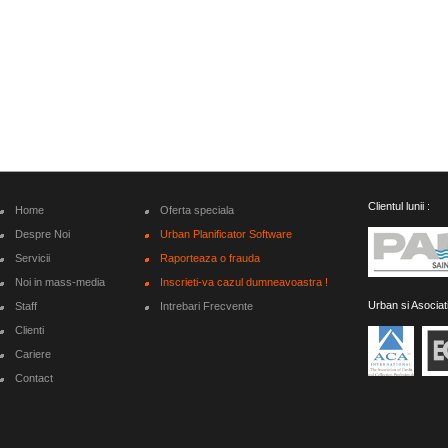
Clientul lunii :
Home
Oferta speciala
Despre Noi
Urban Planificator Software
Servicii
Raporteaza o frauda
Noi in mass-media
Inscrieti-va cazul dumneavoastra !
Urban si Asociat
Staff
Intrebari Frecvente
Clienti
Cariere
Contact