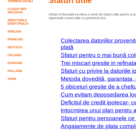
Sfaturi utile
TERMENI UZUALI
CLIENTI REP.
MOLDOVA
Urban si Asociatii va ofera o serie de sfaturi utile pentru a pu
raporturile comerciale cu partenerii dvs.
DREPTURILE
DEBITORULUI
ENGLISH
Colectarea datoriilor provenit
FRANCAIS
plată
DEUTSCH
Sfaturi pentru o mai bună col
ITALIANO
Trei miscari gresite in refina
ESPAGNE
Sfaturi cu privire la datoriile 
HOLLAND
Metoda dovedită, garantata, a
ARAB
5 obiceiuri gresite de a cheltu
Cum evitam deposedarea locui
Deficitul de credit ipotecar- 
Intocmirea unui plan pentru a
Sfaturi pentru persoanele c
Angajamente de plata complete