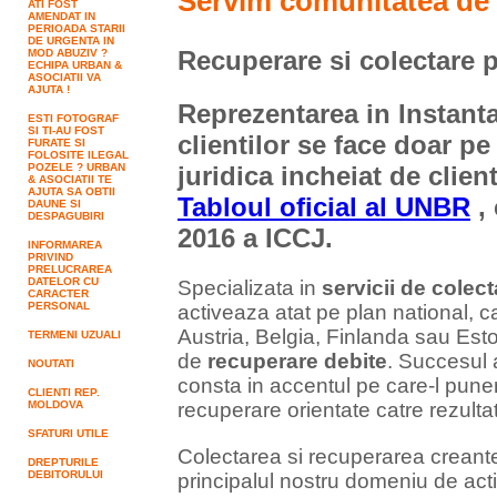
Servim comunitatea de 
ATI FOST
AMENDAT IN
PERIOADA STARII
DE URGENTA IN
Recuperare si colectare 
MOD ABUZIV ?
ECHIPA URBAN &
ASOCIATII VA
AJUTA !
Reprezentarea in Instanta
ESTI FOTOGRAF
SI TI-AU FOST
clientilor se face doar p
FURATE SI
FOLOSITE ILEGAL
POZELE ? URBAN
juridica incheiat de clien
& ASOCIATII TE
AJUTA SA OBTII
Tabloul oficial al UNBR
, 
DAUNE SI
DESPAGUBIRI
2016 a ICCJ.
INFORMAREA
PRIVIND
PRELUCRAREA
DATELOR CU
Specializata in
servicii de colec
CARACTER
PERSONAL
activeaza atat pe plan national, ca
Austria, Belgia, Finlanda sau Est
TERMENI UZUALI
de
recuperare debite
. Succesul 
NOUTATI
consta in accentul pe care-l pune
CLIENTI REP.
MOLDOVA
recuperare orientate catre rezulta
SFATURI UTILE
Colectarea si recuperarea creantel
DREPTURILE
DEBITORULUI
principalul nostru domeniu de acti