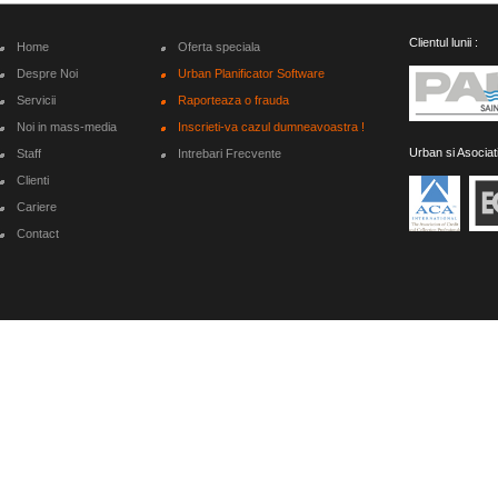
Clientul lunii :
Home
Oferta speciala
Despre Noi
Urban Planificator Software
Servicii
Raporteaza o frauda
Noi in mass-media
Inscrieti-va cazul dumneavoastra !
Urban si Asociat
Staff
Intrebari Frecvente
Clienti
Cariere
Contact