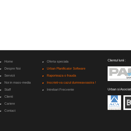
Clientul lunii :
Home
Oferta speciala
Despre Noi
Urban Planificator Software
Servicii
Raporteaza o frauda
Noi in mass-media
Inscrieti-va cazul dumneavoastra !
Urban si Asociat
Staff
Intrebari Frecvente
Clienti
Cariere
Contact