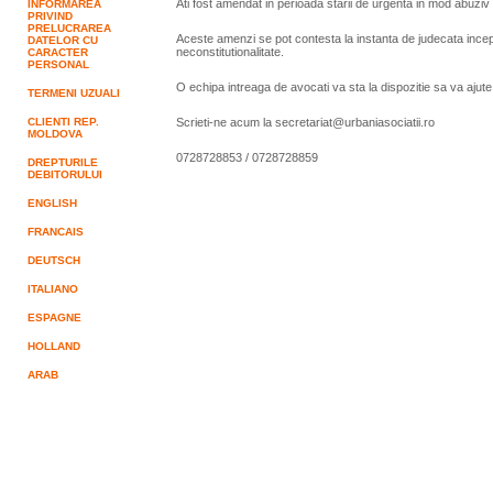
Ati fost amendat in perioada starii de urgenta in mod abuziv 
INFORMAREA
PRIVIND
PRELUCRAREA
Aceste amenzi se pot contesta la instanta de judecata incep
DATELOR CU
neconstitutionalitate.
CARACTER
PERSONAL
O echipa intreaga de avocati va sta la dispozitie sa va ajut
TERMENI UZUALI
CLIENTI REP.
Scrieti-ne acum la secretariat@urbaniasociatii.ro
MOLDOVA
0728728853 / 0728728859
DREPTURILE
DEBITORULUI
ENGLISH
FRANCAIS
DEUTSCH
ITALIANO
ESPAGNE
HOLLAND
ARAB