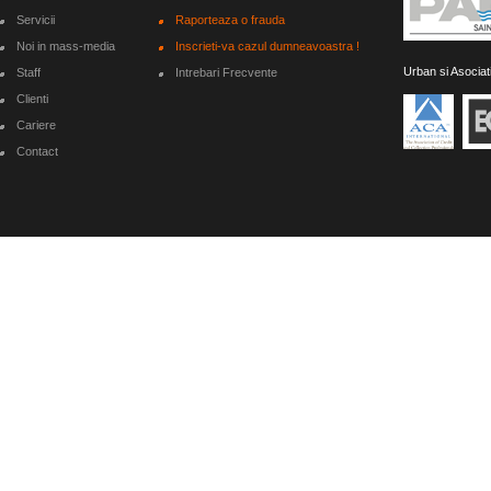
Servicii
Raporteaza o frauda
Noi in mass-media
Inscrieti-va cazul dumneavoastra !
Urban si Asociat
Staff
Intrebari Frecvente
Clienti
Cariere
Contact