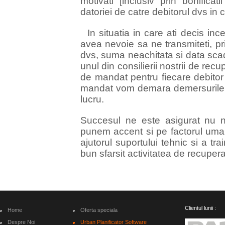
motivati [inclusiv prin bonificat
datoriei de catre debitorul dvs in c
In situatia in care ati decis inc
avea nevoie sa ne transmiteti, pri
dvs, suma neachitata si data scade
unul din consilierii nostrii de rec
de mandat pentru fiecare debitor 
mandat vom demara demersurile 
lucru.
Succesul ne este asigurat nu n
punem accent si pe factorul uman
ajutorul suportului tehnic si a tr
bun sfarsit activitatea de recuper
Clientul lunii :
Home
Oferta speciala
Despre Noi
Urban Planificator Software