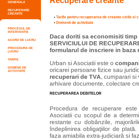
Recuperare creante
GENERALA
RECUPERARE
CREANTE
Tarife pentru recuperarea de creante civile si 
•
Domenii de activitate
•
PROCESUL DE
INTERVENTIE
Daca doriti sa economisiti timp 
ACORD DE LUCRU
SERVICIULUI DE RECUPERARE C
PROCEDURA DE
formularul de inscriere in baza n
LUCRU
TARIFE
Urban si Asociatii este o
compani
DOMENII DE
oricarei persoane fizice sau juridi
ACTIVITATE
recuperari de TVA
, cumparari si
arhivare documente, colectare cr
RECUPERAREA DEBITELOR
Procedura de recuperare este 
Asociatii cu scopul de a determin
restante cu dobânzile, majorăril
îndeplinirea obligaţiilor de pla
faza amiabila extra-judiciară si faz