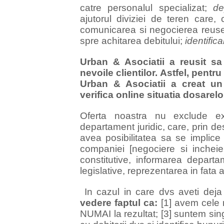
catre personalul specializat;
de
ajutorul diviziei de teren care, 
comunicarea si negocierea reus
spre achitarea debitului;
identifica
Urban & Asociatii a reusit sa
nevoile clientilor. Astfel, pentr
Urban & Asociatii a creat un 
verifica online situatia dosarelo
Oferta noastra nu exclude e
departament juridic, care, prin d
avea posibilitatea sa se implic
companiei [negociere si incheier
constitutive, informarea departa
legislative, reprezentarea in fata au
In cazul in care dvs aveti deja
vedere faptul ca:
[1] avem cele ma
NUMAI la rezultat; [3] suntem sin