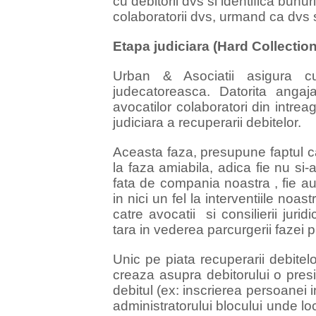
cu debitorii dvs si identifica bunur
colaboratorii dvs, urmand ca dvs 
Etapa judiciara (Hard Collection
Urban & Asociatii asigura c
judecatoreasca. Datorita angaj
avocatilor colaboratori din intre
judiciara a recuperarii debitelor.
Aceasta faza, presupune faptul ca
la faza amiabila, adica fie nu s
fata de compania noastra , fie a
in nici un fel la interventiile noas
catre avocatii si consilierii juri
tara in vederea parcurgerii fazei 
Unic pe piata recuperarii debite
creaza asupra debitorului o pres
debitul (ex: inscrierea persoanei in
administratorului blocului unde locu