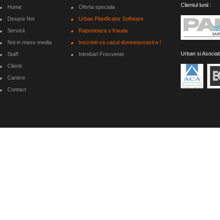
Clientul lunii :
Home
Oferta speciala
Despre Noi
Urban Planificator Software
Servicii
Raporteaza o frauda
Noi in mass-media
Inscrieti-va cazul dumneavoastra !
Urban si Asociat
Staff
Intrebari Frecvente
Clienti
Cariere
Contact