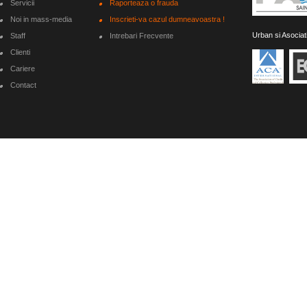
Servicii
Raporteaza o frauda
Noi in mass-media
Inscrieti-va cazul dumneavoastra !
Urban si Asociat
Staff
Intrebari Frecvente
Clienti
Cariere
Contact