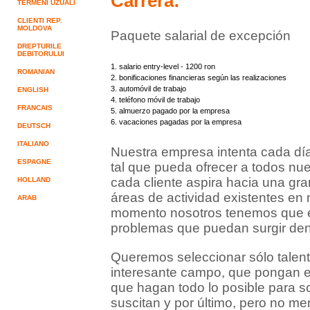
Carrera:
TERMENI UZUALI
CLIENTI REP.
MOLDOVA
Paquete salarial de excepción
DREPTURILE
DEBITORULUI
1. salario entry-level - 1200 ron
ROMANIAN
2. bonificaciones financieras según las realizaciones
3. automóvil de trabajo
ENGLISH
4. teléfono móvil de trabajo
FRANCAIS
5. almuerzo pagado por la empresa
6. vacaciones pagadas por la empresa
DEUTSCH
ITALIANO
Nuestra empresa intenta cada día
ESPAGNE
tal que pueda ofrecer a todos nue
cada cliente aspira hacia una gra
HOLLAND
áreas de actividad existentes en
ARAB
momento nosotros tenemos que es
problemas que puedan surgir dent
Queremos seleccionar sólo talen
interesante campo, que pongan en 
que hagan todo lo posible para s
suscitan y por último, pero no m