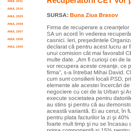
Recuperatorii CET vor p
ANUL 2011
ANUL 2010
SURSA:
Buna Ziua Brasov
ANUL 2009
ANUL 2008
Firma de recuperare a creanţelor 
ANUL 2007
SA un acord în vederea recuperării
casnici. Ieri, preşedintele Organi
ANUL 2006
declarat că pentru acest lucru ar fi
ANUL 2005
unui comision cât mai favorabil CET-
multe date. „Am fi curioşi cei de 
vor recupera aceste creanţe, ce 
firma”, s-a întrebat Mihai David
cum sunt consilierii locali PSD, p
elemente ale acestei încercări de 
negociere cu cei de la Urban şi Aso
execute societatea pentru datoriil
au stins şi pentru că au demonstra
această variantă. Ei au cerut, în
pentru plata facturilor la zi şi 40%
foarte mult timp şi nu se încasau
prima componentă şi 15% pentru m