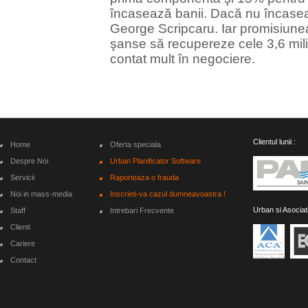
încasează banii. Dacă nu încaseaz
George Scripcaru. Iar promisiunea
şanse să recupereze cele 3,6 mili
contat mult în negociere.
Clientul lunii :
Home
Oferta speciala
Despre Noi
Urban Planificator Software
Servicii
Raporteaza o frauda
Noi in mass-media
Inscrieti-va cazul dumneavoastra !
Urban si Asociat
Staff
Intrebari Frecvente
Clienti
Cariere
Contact