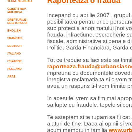
Raporteaza o frauda
TERMENI UZUALI
CLIENTI REP.
MOLDOVA
Incepand cu aprilie 2007 , grupul 
DREPTURILE
posibilitatea pentru orice persoan
DEBITORULUI
sub protectia anonimatului [noi v
ENGLISH
frauda, infractiune, escrocherie sa
FRANCAIS
fiscale, administrative si penale
DEUTSCH
Politie, Garda Financiara, Gard
ITALIANO
Tot ce trebuie sa faci este sa trimi
ESPAGNE
raporteaza.frauda@urbansiasoci
HOLLAND
impreuna cu documentele dovedito
ARAB
inregistra reclamatia ta si o vom t
avea un raspuns ti-l vom trimite pr
In acest fel vrem sa fim mai apr
sa lupte cu fraudele, tepele si cor
Te asteptam si te rugam sa fii ca
alaturi de tine; Daca ai opinii si v
acum membru in familia
www.urb