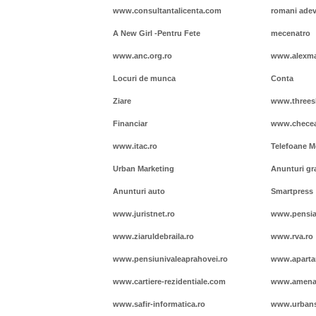
www.consultantalicenta.com
romani adev
A New Girl -Pentru Fete
mecenatro
www.anc.org.ro
www.alexma
Locuri de munca
Conta
Ziare
www.threes
Financiar
www.chece
www.itac.ro
Telefoane M
Urban Marketing
Anunturi gr
Anunturi auto
Smartpress
www.juristnet.ro
www.pensia-
www.ziaruldebraila.ro
www.rva.ro
www.pensiunivaleaprahovei.ro
www.aparta
www.cartiere-rezidentiale.com
www.amenaja
www.safir-informatica.ro
www.urbans