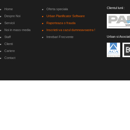
Clientul lunii :
Home
Oferta speciala
Despre Noi
Urban Planificator Software
Servicii
Raporteaza o frauda
Noi in mass-media
Inscrieti-va cazul dumneavoastra !
Urban si Asociat
Staff
Intrebari Frecvente
Clienti
Cariere
Contact