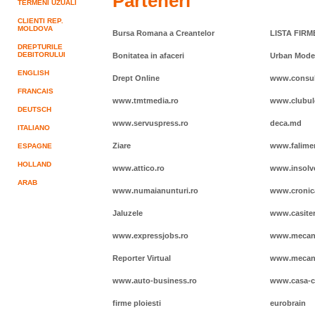
Parteneri
TERMENI UZUALI
CLIENTI REP.
MOLDOVA
Bursa Romana a Creantelor
LISTA FIR
DREPTURILE
DEBITORULUI
Bonitatea in afaceri
Urban Mode
ENGLISH
Drept Online
www.consulta
FRANCAIS
www.tmtmedia.ro
www.clubulc
DEUTSCH
www.servuspress.ro
deca.md
ITALIANO
Ziare
www.falime
ESPAGNE
HOLLAND
www.attico.ro
www.insolv
ARAB
www.numaianunturi.ro
www.cronic
Jaluzele
www.casite
www.expressjobs.ro
www.mecani
Reporter Virtual
www.mecani
www.auto-business.ro
www.casa-c
firme ploiesti
eurobrain