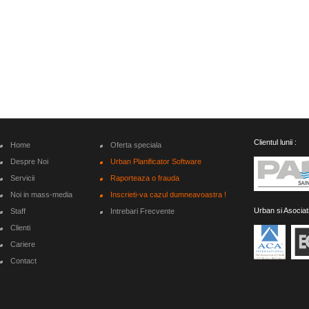
Clientul lunii :
Home
Oferta speciala
Despre Noi
Urban Planificator Software
Servicii
Raporteaza o frauda
Noi in mass-media
Inscrieti-va cazul dumneavoastra !
Urban si Asociat
Staff
Intrebari Frecvente
Clienti
Cariere
Contact